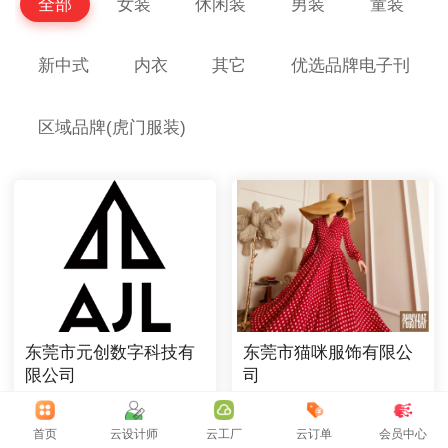
全部
女装
休闲装
男装
童装
新中式
内衣
其它
优选品牌电子刊
区域品牌(虎门服装)
东莞市元创数字科技有
东莞市猫咪服饰有限公
限公司
司
类目 : 其它
类目 : 女装
品牌 :
品牌 : 猫咪
首页
云设计师
云工厂
云订单
会员中心