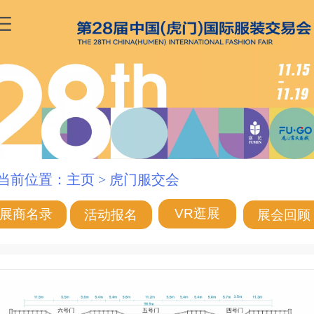
前位置：主页 > 虎门服交会
VR逛展
展商名录
活动报名
展会回顾